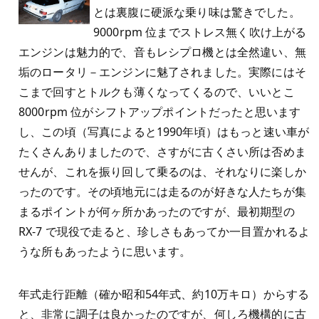
とは裏腹に硬派な乗り味は驚きでした。
9000rpm 位までストレス無く吹け上がる
エンジンは魅力的で、音もレシプロ機とは全然違い、無
垢のロータリ－エンジンに魅了されました。実際にはそ
こまで回すとトルクも薄くなってくるので、いいとこ
8000rpm 位がシフトアップポイントだったと思います
し、この頃（写真によると1990年頃）はもっと速い車が
たくさんありましたので、さすがに古くさい所は否めま
せんが、これを振り回して乗るのは、それなりに楽しか
ったのです。その頃地元には走るのが好きな人たちが集
まるポイントが何ヶ所かあったのですが、最初期型の
RX-7 で現役で走ると、珍しさもあってか一目置かれるよ
うな所もあったように思います。
年式走行距離（確か昭和54年式、約10万キロ）からする
と、非常に調子は良かったのですが、何しろ機構的に古