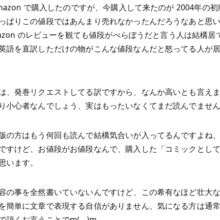
mazon で購入したのですが、今購入して来たのが 2004年の
っぱりこの値段ではあんまり売れなかったんだろうなあと思
mazon のレビューを観ても値段がべらぼうだと言う人は結構居
英語を直訳しただけの物がこんな値段なんだと怒ってる人が
は、発巻リクエストしてる訳ですから、なんか高いとも言え
り小心者なんでしょう、実はもったいなくてまだ読んでません(T
版の方はもう何回も読んで結構気合いが入ってるんですよね
ですけど、お値段がお値段なんで、購入した「コミックとし
思います。
容の事を全然書いていないんですけど、この希有なほど壮大な S
を簡単に文章で表現する自信がありません、気になる方は通
で頂くお言うことでm(__)m。