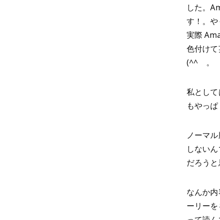
した。A
す！。や
実際 A
色付けて
(^^ゞ。
私として
もやっぱ
ノーマル
しないん
だろうと
なんか内
ーリーを
って読ん