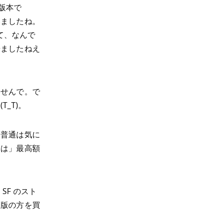
初版本で
いましたね。
て、なんで
居ましたねえ
ませんで。で
_T)。
、普通は気に
ては」最高額
F のスト
常版の方を買