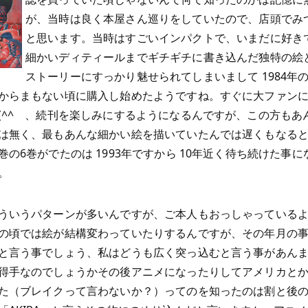
が、当時は良く本屋さん巡りをしていたので、店頭でみ
と思います。当時はすごいインパクトで、いまだに好き
細かいディティールまでギチギチに書き込んだ独特の絵
ストーリーにすっかり魅せられてしまいまして 1984年
からまもない頃に購入し始めたようですね。すぐに大ファン
(^^ゞ、続刊を楽しみにするようになるんですが、この方もあ
は無く、最もあんな細かい絵を描いていたんでは遅くもなる
巻の6巻がでたのは 1993年ですから 10年近く待ち続けた事
。
ういうパターンが多いんですが、ご本人もおっしゃっている
の頃では絵が結構変わっていたりするんですが、その年月の
と言う事でしょう、私はどうも広く突っ込むと言う事があん
得手なのでしょうかその後アニメになったりしてアメリカと
た（ブレイクって言わないか？）ってのを知ったのは割と後