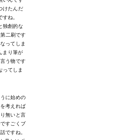
つけたんだ
ですね。
と独創的な
の第二刷です
になってしま
んまり筆が
と言う物です
になってしま
ように始めの
事を考えれば
まり無いと言
かですごくブ
の話ですね。