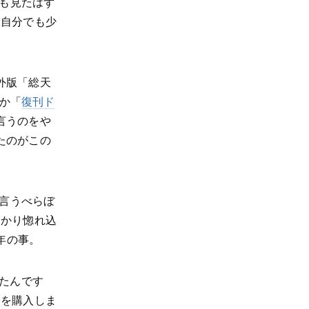
メも見たはず
て自分でも少
外版「総天
確か「
復刊ド
言うのをや
たのがこの
と言うべらぼ
っかり惚れ込
年の事。
ったんです
巻を購入しま