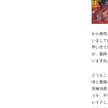
から発売
いまして
早い方で
が、最終
いますね
どうもこ
頃と最後
至極当然
うか、不
レイクし