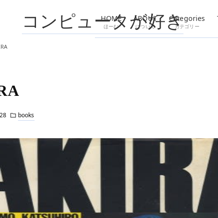
コンピュータが好き
HOME
ABOUT
Categories
ほーむ
について
カテゴリー
IRA
RA
28
books