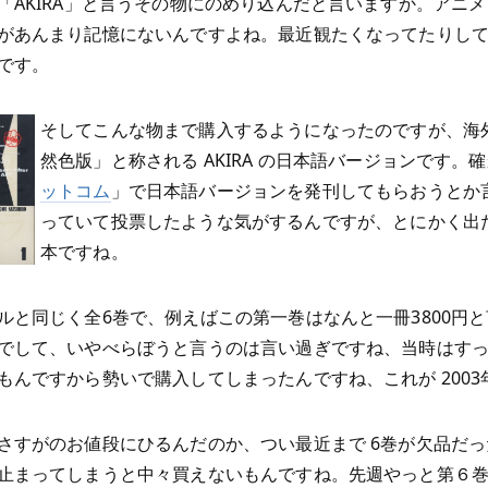
「AKIRA」と言うその物にのめり込んだと言いますか。アニ
があんまり記憶にないんですよね。最近観たくなってたりし
です。
そしてこんな物まで購入するようになったのですが、海
然色版」と称される AKIRA の日本語バージョンです。
ットコム
」で日本語バージョンを発刊してもらおうとか
っていて投票したような気がするんですが、とにかく出
本ですね。
ルと同じく全6巻で、例えばこの第一巻はなんと一冊3800円
でして、いやべらぼうと言うのは言い過ぎですね、当時はす
もんですから勢いで購入してしまったんですね、これが 2003
さすがのお値段にひるんだのか、つい最近まで 6巻が欠品だ
止まってしまうと中々買えないもんですね。先週やっと第６