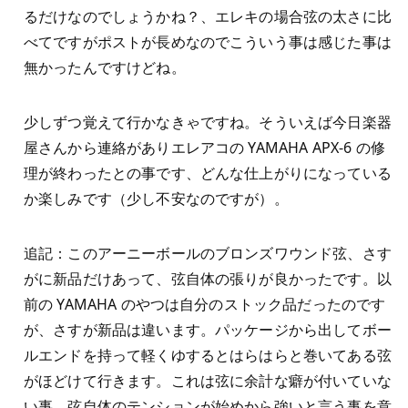
るだけなのでしょうかね？、エレキの場合弦の太さに比
べてですがポストが長めなのでこういう事は感じた事は
無かったんですけどね。
少しずつ覚えて行かなきゃですね。そういえば今日楽器
屋さんから連絡がありエレアコの YAMAHA APX-6 の修
理が終わったとの事です、どんな仕上がりになっている
か楽しみです（少し不安なのですが）。
追記：このアーニーボールのブロンズワウンド弦、さす
がに新品だけあって、弦自体の張りが良かったです。以
前の YAMAHA のやつは自分のストック品だったのです
が、さすが新品は違います。パッケージから出してボー
ルエンドを持って軽くゆするとはらはらと巻いてある弦
がほどけて行きます。これは弦に余計な癖が付いていな
い事、弦自体のテンションが始めから強いと言う事を意