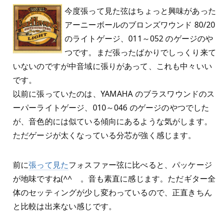
今度張って見た弦はちょっと興味があった
アーニーボールのブロンズワウンド 80/20
のライトゲージ、011～052 のゲージのや
つです。まだ張ったばかりでしっくり来て
いないのですが中音域に張りがあって、これも中々いい
です。
以前に張っていたのは、YAMAHA のブラスワウンドのス
ーパーライトゲージ、010～046 のゲージのやつでした
が、音色的には似ている傾向にあるような気がします。
ただゲージが太くなっている分芯が強く感じます。
前に
張って見た
フォスファー弦に比べると、パッケージ
が地味ですね(^^ゞ。音も素直に感じます。ただギター全
体のセッティングが少し変わっているので、正直きちん
と比較は出来ない感じです。