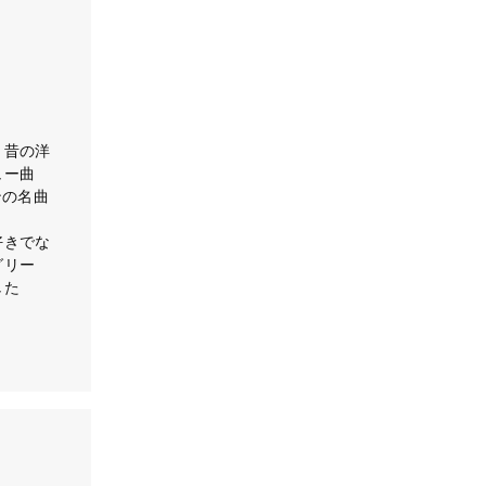
。昔の洋
ュー曲
ンの名曲
好きでな
グリー
した