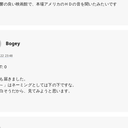
響の良い映画館で、本場アメリカのＨＤの音を聞いたみたいです
Bogey
-22 23:48
T: 0
も届きました。
～」はネーミングとしては下の下ですな。
白そうだから、見てみようと思います。