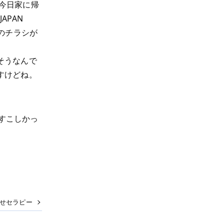
今日家に帰
APAN
のチラシが
そうなんで
すけどね。
うすこしかっ
せセラピー