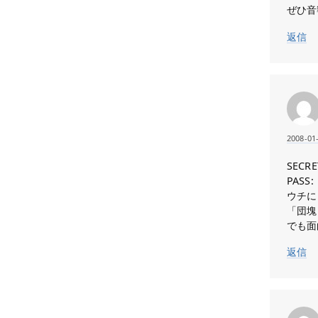
ぜひ音
返信
2008-01
SECRE
PASS:
ウチに
「団塊
でも面
返信