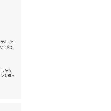
けが悪いの
チなら良か
。しかも
ョンを狙っ