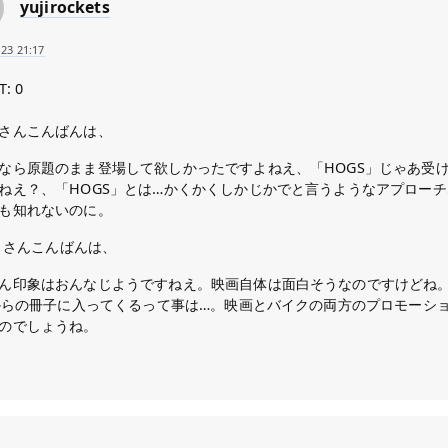
yujirockets
-23 21:17
T: 0
さんこんばんは、
なら原題のまま登場して欲しかったですよねえ、「HOGS」じゃあ受
ねえ？、「HOGS」とは…かくかくしかじかでと言うようなアプロー
も知れないのに。
ey さんこんばんは、
ん印象はおんなじようですねえ。映画自体は面白そうなのですけどね
 からの冊子に入ってくるって事は…。映画とバイクの両方のプロモーシ
のでしょうね。