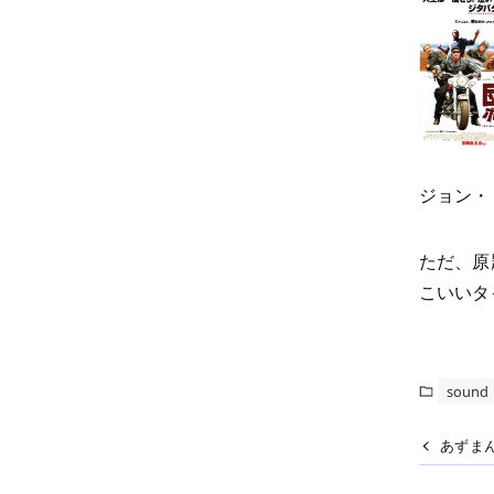
ジョン・
ただ、原
こいいタ
sound
あずま