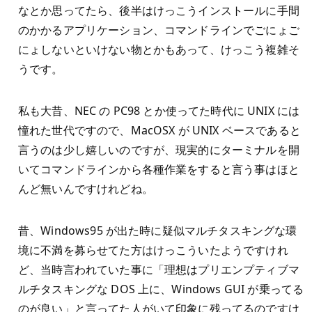
なとか思ってたら、後半はけっこうインストールに手間
のかかるアプリケーション、コマンドラインでごにょご
にょしないといけない物とかもあって、けっこう複雑そ
うです。
私も大昔、NEC の PC98 とか使ってた時代に UNIX には
憧れた世代ですので、MacOSX が UNIX ベースであると
言うのは少し嬉しいのですが、現実的にターミナルを開
いてコマンドラインから各種作業をすると言う事はほと
んど無いんですけれどね。
昔、Windows95 が出た時に疑似マルチタスキングな環
境に不満を募らせてた方はけっこういたようですけれ
ど、当時言われていた事に「理想はプリエンプティブマ
ルチタスキングな DOS 上に、Windows GUI が乗ってる
のが良い」と言ってた人がいて印象に残ってるのですけ