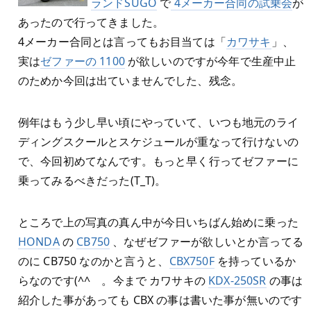
ランドSUGO
で
4メーカー合同の試乗会
が
あったので行ってきました。
4メーカー合同とは言ってもお目当ては「
カワサキ
」、
実は
ゼファーの 1100
が欲しいのですが今年で生産中止
のためか今回は出ていませんでした、残念。
例年はもう少し早い頃にやっていて、いつも地元のライ
ディングスクールとスケジュールが重なって行けないの
で、今回初めてなんです。もっと早く行ってゼファーに
乗ってみるべきだった(T_T)。
ところで上の写真の真ん中が今日いちばん始めに乗った
HONDA
の
CB750
、なぜゼファーが欲しいとか言ってる
のに CB750 なのかと言うと、
CBX750F
を持っているか
らなのです(^^ゞ。今まで カワサキの
KDX-250SR
の事は
紹介した事があっても CBX の事は書いた事が無いのです