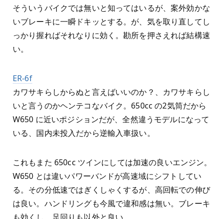
そういうバイクでは無いと知ってはいるが、案外効かな
いブレーキに一瞬ドキッとする。が、気を取り直してし
っかり握ればそれなりに効く。勘所を押さえれば結構速
い。
ER-6f
カワサキらしからぬと言えばいいのか？、カワサキらし
いと言うのかヘンテコなバイク。650cc の2気筒だから
W650 に近いポジションだが、全然違うモデルになって
いる、国内未投入だから逆輸入車扱い。
これもまた 650cc ツインにしては加速の良いエンジン。
W650 とは違いパワーバンドが高速域にシフトしてい
る。その分低速ではぎくしゃくするが、高回転での伸び
は良い。ハンドリングも今風で違和感は無い。ブレーキ
も効くし、足回りも以外と良い。