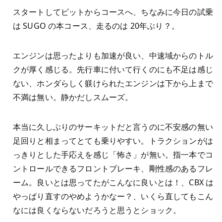
スタートしてピットからコースへ、ちなみに今日の試乗
は SUGO の本コース、走るのは 20年ぶり？。
エンジンは思ったよりも加速が良い、中速域からのトル
クが厚く感じる。先行車に付いて行くのにも不足は感じ
ない、ホンダらしく躾けられたエンジンは下から上まで
不満は無い。静かだしスムーズ。
本当に久しぶりのサーキットだと言うのに不安感の無い
足回りと相まってとても乗りやすい。トラクションがは
っきりとした手応えを感じ「怖さ」が無い。指一本でコ
ントロールできるフロントブレーキ、剛性感のあるフレ
ーム。良いとは思ってたがこんなに良いとは！、CBX は
やっぱり直すのやめようかなー？、いくら直してもこん
なには良くならないだろうと思うとショック。