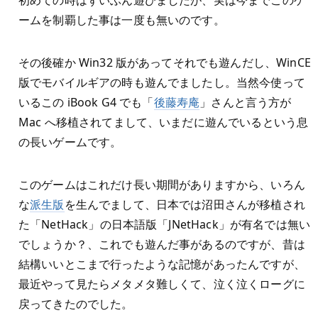
初めての時はずいぶん遊びましたが、実は今までこのゲ
ームを制覇した事は一度も無いのです。
その後確か Win32 版があってそれでも遊んだし、WinCE
版でモバイルギアの時も遊んでましたし。当然今使って
いるこの iBook G4 でも「
後藤寿庵
」さんと言う方が
Mac へ移植されてまして、いまだに遊んでいるという息
の長いゲームです。
このゲームはこれだけ長い期間がありますから、いろん
な
派生版
を生んでまして、日本では沼田さんが移植され
た「NetHack」の日本語版「JNetHack」が有名では無い
でしょうか？、これでも遊んだ事があるのですが、昔は
結構いいとこまで行ったような記憶があったんですが、
最近やって見たらメタメタ難しくて、泣く泣くローグに
戻ってきたのでした。