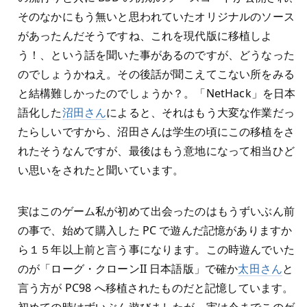
そのなかにもう無いと思われていたオリジナルのソース
があったんだそうですね、これを現代版に移植しよ
う！、という話を聞いた事があるのですが、どうなった
のでしょうかねえ。その後話が聞こえてこない所をみる
と結構難しかったのでしょうか？。「NetHack」を日本
語化した
沼田さん
によると、それはもう大変な作業だっ
たらしいですから、沼田さんは学生の頃にこの移植をさ
れたそうなんですが、最後はもう意地になって相当ひど
い思いをされたと聞いています。
実はこのゲーム私が初めて出会ったのはもうずいぶん前
の事で、始めて購入した PC で遊んだ記憶がありますか
ら１５年以上前と言う事になります。この時遊んでいた
のが「ローグ・クローンII 日本語版」で確か
太田さん
と
言う方が PC98 へ移植されたものだと記憶しています。