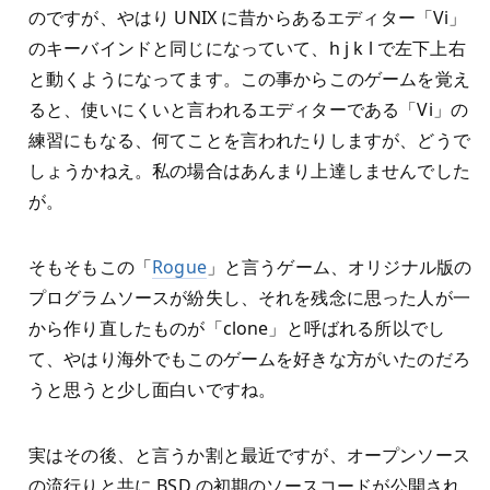
のですが、やはり UNIX に昔からあるエディター「Vi」
のキーバインドと同じになっていて、h j k l で左下上右
と動くようになってます。この事からこのゲームを覚え
ると、使いにくいと言われるエディターである「Vi」の
練習にもなる、何てことを言われたりしますが、どうで
しょうかねえ。私の場合はあんまり上達しませんでした
が。
そもそもこの「
Rogue
」と言うゲーム、オリジナル版の
プログラムソースが紛失し、それを残念に思った人が一
から作り直したものが「clone」と呼ばれる所以でし
て、やはり海外でもこのゲームを好きな方がいたのだろ
うと思うと少し面白いですね。
実はその後、と言うか割と最近ですが、オープンソース
の流行りと共に BSD の初期のソースコードが公開され、