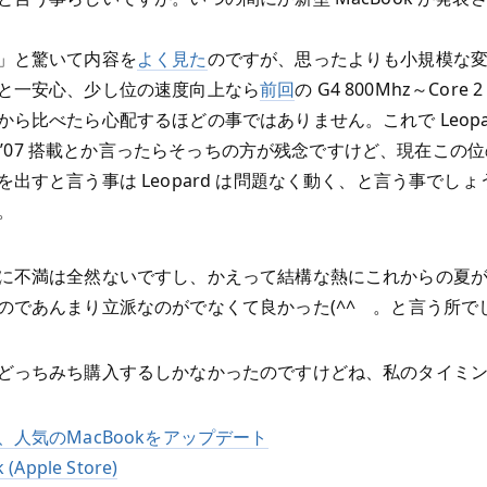
」と驚いて内容を
よく見た
のですが、思ったよりも小規模な
と一安心、少し位の速度向上なら
前回
の G4 800Mhz～Core 2
から比べたら心配するほどの事ではありません。これで Leopa
ife ’07 搭載とか言ったらそっちの方が残念ですけど、現在この
を出すと言う事は Leopard は問題なく動く、と言う事でし
。
に不満は全然ないですし、かえって結構な熱にこれからの夏
のであんまり立派なのがでなくて良かった(^^ゞ。と言う所で
どっちみち購入するしかなかったのですけどね、私のタイミ
、人気のMacBookをアップデート
(Apple Store)