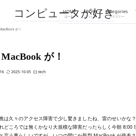
コンピュータが好き
HOME
ABOUT
Categories
ほーむ
について
カテゴリー
MacBook が！
MacBook が！
16
2025-10-05
tech
晩は久々のアクセス障害で少し驚きましたね、雷のせいかな
れどころでは無くかなり大規模な障害だったらしく今朝 8:00 
と言う事らしいですが。いつの間にか新型 MacBook が発表