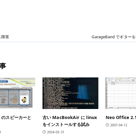
ス障害
GarageBand でギタ
事
ok のスピーカーと
古い MacBookAir に linux
Neo Office 2.
をインストールする試み
2007-04-12
1
2024-03-31