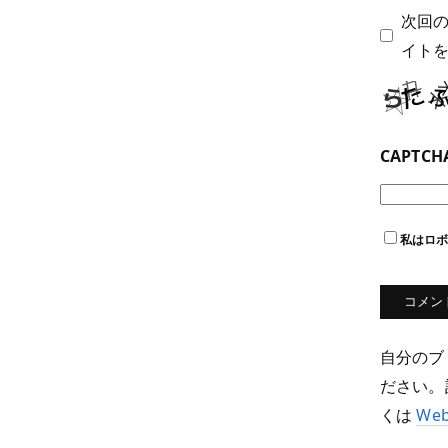
次回
イト
CAPTC
私はロ
自分のブ
ださい。
くは
We