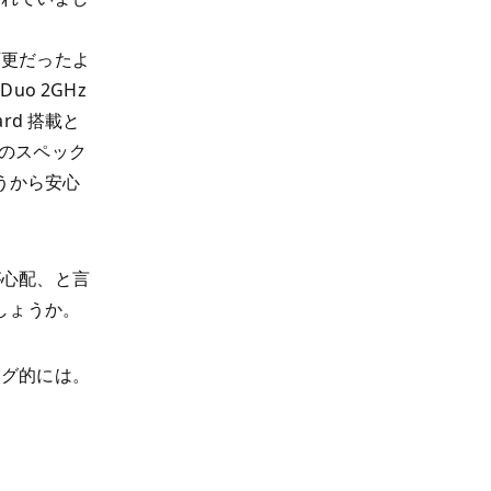
変更だったよ
 Duo 2GHz
rd 搭載と
位のスペック
ょうから安心
が心配、と言
しょうか。
ング的には。