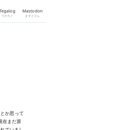
Tegalog
Mastodon
てがろぐ
ますとどん
？とか思って
現在まだ原
されていまし