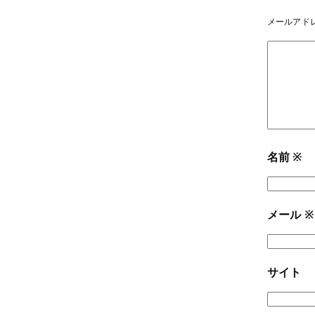
メールアド
名前
※
メール
※
サイト