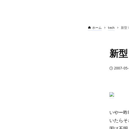
ホーム
tech
新型 
新型 
2007-05-
いやー昨
いたらそ
因は不明