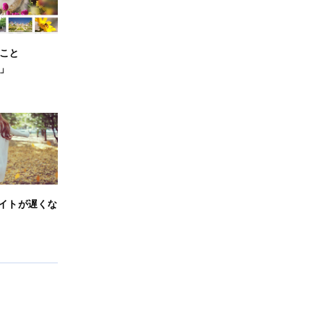
こと
s」
 サイトが遅くな