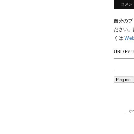
自分のブ
ださい。
くは
We
URL/Perm
ホ