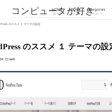
コンピュータが好き
HOME
ABOUT
Categories
ほーむ
について
カテゴリー
dPress のススメ １ テーマの設定
rdPress のススメ １ テーマの設
04
web