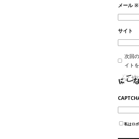
メール
※
サイト
次回
イト
CAPTC
私はロ