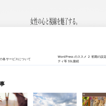
WordPress のススメ ２ 初期の
le の各サービスについて
ティ等 SSL接続
事