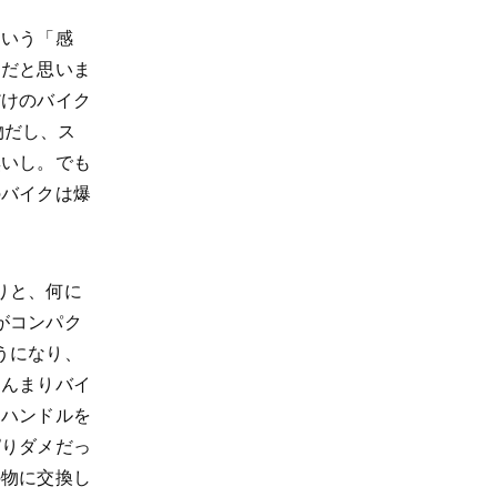
という「感
クだと思いま
だけのバイク
物だし、ス
無いし。でも
のバイクは爆
りと、何に
がコンパク
うになり、
あんまりバイ
。ハンドルを
ぱりダメだっ
の物に交換し