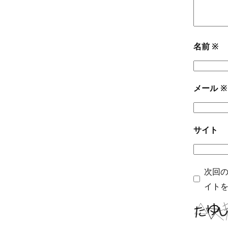
名前
※
メール
※
サイト
次回
イト