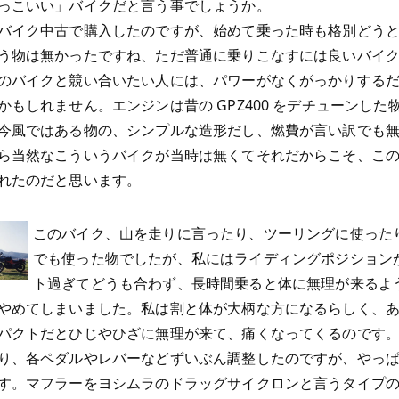
っこいい」バイクだと言う事でしょうか。
バイク中古で購入したのですが、始めて乗った時も格別どう
う物は無かったですね、ただ普通に乗りこなすには良いバイ
のバイクと競い合いたい人には、パワーがなくがっかりする
かもしれません。エンジンは昔の GPZ400 をデチューンした
今風ではある物の、シンプルな造形だし、燃費が言い訳でも
ら当然なこういうバイクが当時は無くてそれだからこそ、こ
れたのだと思います。
このバイク、山を走りに言ったり、ツーリングに使った
でも使った物でしたが、私にはライディングポジション
ト過ぎてどうも合わず、長時間乗ると体に無理が来るよ
やめてしまいました。私は割と体が大柄な方になるらしく、
パクトだとひじやひざに無理が来て、痛くなってくるのです
り、各ペダルやレバーなどずいぶん調整したのですが、やっ
す。マフラーをヨシムラのドラッグサイクロンと言うタイプ