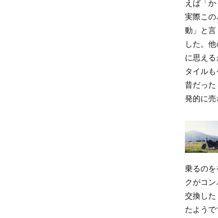
えば「か
実際この
動」と言
した。他
に思える
タイルも
昔だった
発的に売
乗るのを
クがコン
交換した
たようで