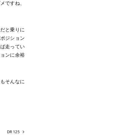
ダメですね、
柄だと乗りに
グポジション
えば走ってい
ションに余裕
会もそんなに
DR 125