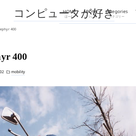
コンピュータが好き
HOME
ABOUT
Categories
ほーむ
について
カテゴリー
ephyr 400
yr 400
02
mobility