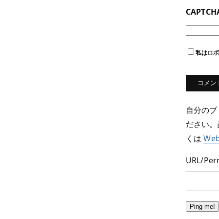
CAPTC
私はロ
自分のブ
ださい。
くは
We
URL/Perm